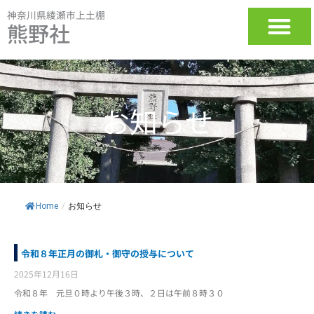
内
神奈川県綾瀬市上土棚
容
熊野社
を
ス
キ
ッ
プ
お知らせ
Home
/
お知らせ
令和８年正月の御札・御守の授与について
2025年12月16日
令和８年 元旦０時より午後３時、２日は午前８時３０