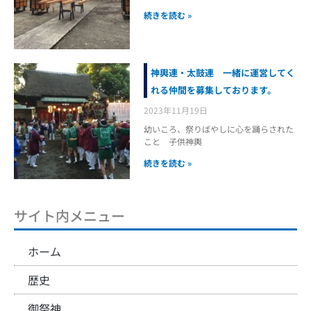
続きを読む »
神輿連・太鼓連 一緒に運営してく
れる仲間を募集しております。
2023年11月19日
幼いころ、祭りばやしに心を踊らされた
こと 子供神輿
続きを読む »
サイト内メニュー
ホーム
歴史
御祭神